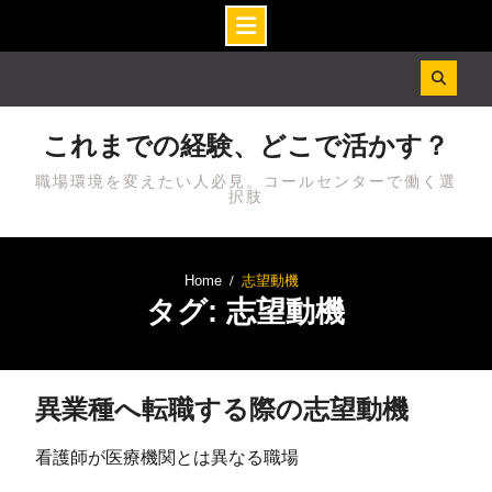
Skip
to
content
これまでの経験、どこで活かす？
職場環境を変えたい人必見。コールセンターで働く選
択肢
Home
志望動機
タグ: 志望動機
異業種へ転職する際の志望動機
看護師が医療機関とは異なる職場